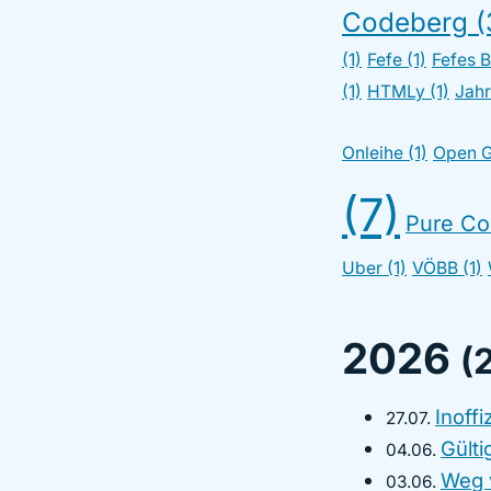
Codeberg (
(1)
Fefe (1)
Fefes B
(1)
HTMLy (1)
Jahr
Onleihe (1)
Open G
(7)
Pure Co
Uber (1)
VÖBB (1)
2026
(
Inoff
27.07.
Gülti
04.06.
Weg 
03.06.