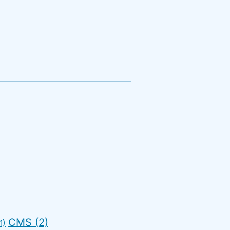
CMS (2)
1)