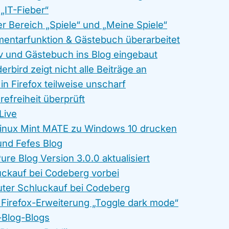
„IT-Fieber“
er Bereich „Spiele“ und „Meine Spiele“
entarfunktion & Gästebuch überarbeitet
v und Gästebuch ins Blog eingebaut
rbird zeigt nicht alle Beiträge an
 in Firefox teilweise unscharf
refreiheit überprüft
Live
inux Mint MATE zu Windows 10 drucken
und Fefes Blog
ure Blog Version 3.0.0 aktualisiert
uckauf bei Codeberg vorbei
uter Schluckauf bei Codeberg
 Firefox-Erweiterung „Toggle dark mode“
-Blog-Blogs