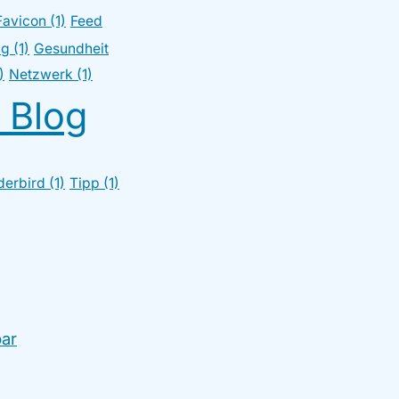
Favicon (1)
Feed
g (1)
Gesundheit
)
Netzwerk (1)
 Blog
erbird (1)
Tipp (1)
bar