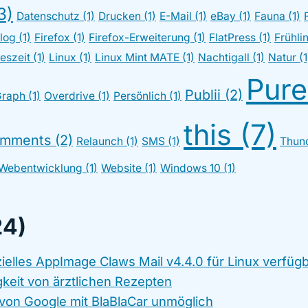
3)
Datenschutz (1)
Drucken (1)
E-Mail (1)
eBay (1)
Fauna (1)
log (1)
Firefox (1)
Firefox-Erweiterung (1)
FlatPress (1)
Frühlin
eszeit (1)
Linux (1)
Linux Mint MATE (1)
Nachtigall (1)
Natur (1
Pure
Publii (2)
raph (1)
Overdrive (1)
Persönlich (1)
this (7)
mments (2)
Relaunch (1)
SMS (1)
Thund
Webentwicklung (1)
Website (1)
Windows 10 (1)
24)
izielles AppImage Claws Mail v4.4.0 für Linux verfüg
gkeit von ärztlichen Rezepten
von Google mit BlaBlaCar unmöglich