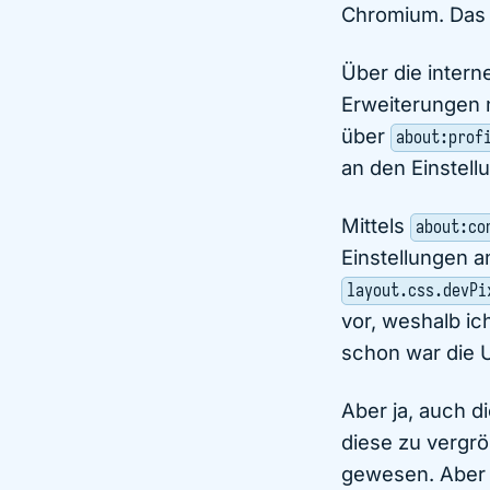
Chromium. Das A
Über die inter
Erweiterungen n
über
about:prof
an den Einstellu
Mittels
about:co
Einstellungen a
layout.css.devPi
vor, weshalb ic
schon war die 
Aber ja, auch d
diese zu vergrö
gewesen. Aber w