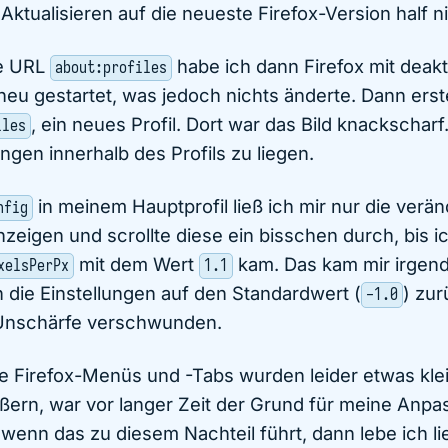
ktualisieren auf die neueste Firefox-Version half ni
ne URL
habe ich dann Firefox mit deakt
about:profiles
eu gestartet, was jedoch nichts änderte. Dann erste
, ein neues Profil. Dort war das Bild knackscharf
iles
ngen innerhalb des Profils zu liegen.
in meinem Hauptprofil ließ ich mir nur die verä
nfig
nzeigen und scrollte diese ein bisschen durch, bis i
mit dem Wert
kam. Das kam mir irgen
xelsPerPx
1.1
h die Einstellungen auf den Standardwert (
) zu
-1.0
Unschärfe verschwunden.
ie Firefox-Menüs und -Tabs wurden leider etwas klei
ßern, war vor langer Zeit der Grund für meine Anp
enn das zu diesem Nachteil führt, dann lebe ich li