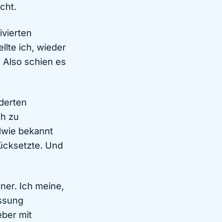
cht.
ivierten
llte ich, wieder
. Also schien es
nderten
ch zu
dwie bekannt
rücksetzte. Und
ner. Ich meine,
assung
eber mit