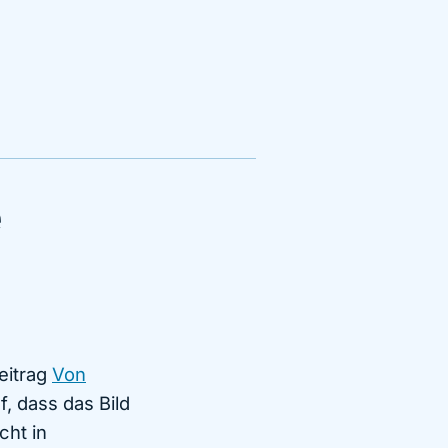
e
eitrag
Von
f, dass das Bild
cht in